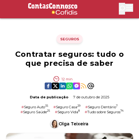
Contas Connosco by Cofidis
Abri
SEGUROS
Contratar seguros: tudo o
que precisa de saber
12
min
Data de publicação
7 de outubro de 2025
35
29
7
#
Seguro Auto
#
Seguro Casa
#
Seguro Dentário
25
8
74
#
Seguro Saúde
#
Seguro Vida
#
Tudo sobre Seguros
Olga Teixeira