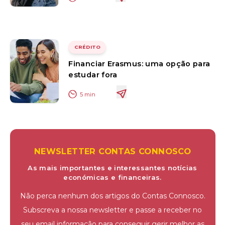
CRÉDITO
Financiar Erasmus: uma opção para
estudar fora
5
min
NEWSLETTER CONTAS CONNOSCO
As mais importantes e interessantes notícias
económicas e financeiras.
Não perca nenhum dos artigos do Contas Connosco.
Subscreva a nossa newsletter e passe a receber no
seu email informação para conseguir gerir melhor as