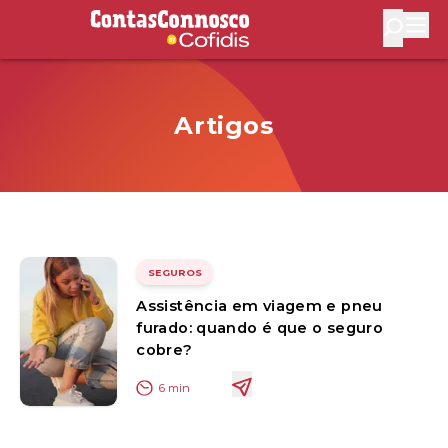
Contas Connosco by Cofidis
Abri
Artigos
SEGUROS
Assistência em viagem e pneu
furado: quando é que o seguro
cobre?
6
min