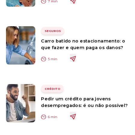
7
min
SEGUROS
Carro batido no estacionamento: o
que fazer e quem paga os danos?
5
min
CRÉDITO
Pedir um crédito para jovens
desempregados: é ou não possível?
6
min