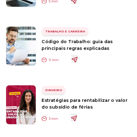
5
min
TRABALHO E CARREIRA
Código do Trabalho: guia das
principais regras explicadas
11
min
DINHEIRO
Estratégias para rentabilizar o valor
do subsídio de férias
3
min