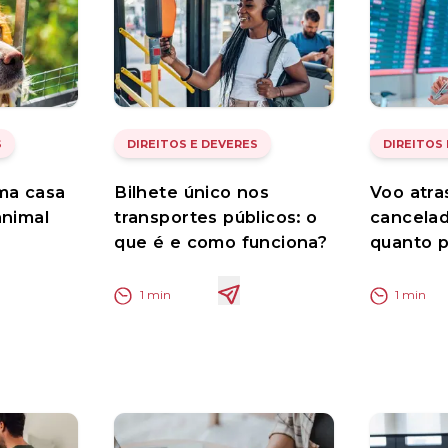
S
DIREITOS E DEVERES
DIREITOS
ma casa
Bilhete único nos
Voo atra
animal
transportes públicos: o
cancelad
que é e como funciona?
quanto 
1
min
1
min