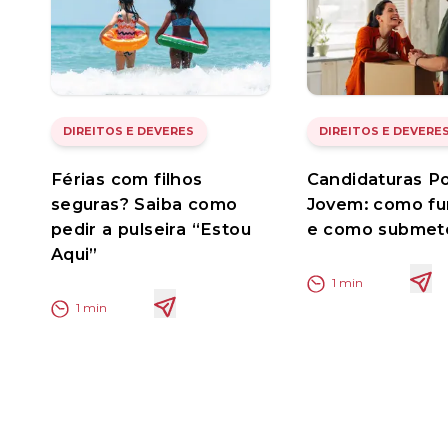
DIREITOS E DEVERES
DIREITOS E DEVERE
Férias com filhos
Candidaturas Po
seguras? Saiba como
Jovem: como f
pedir a pulseira “Estou
e como submet
Aqui”
1
min
1
min