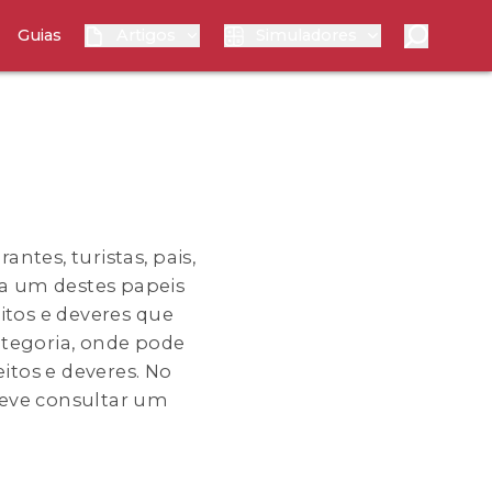
Guias
Artigos
Simuladores
tes, turistas, pais,
da um destes papeis
itos e deveres que
ategoria, onde pode
itos e deveres. No
deve consultar um