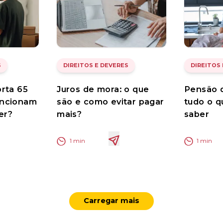
S
DIREITOS E DEVERES
DIREITOS
rta 65
Juros de mora: o que
Pensão d
uncionam
são e como evitar pagar
tudo o q
er?
mais?
saber
1
min
1
min
Carregar mais