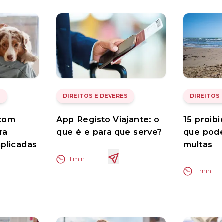
S
DIREITOS E DEVERES
DIREITOS
 com
App Registo Viajante: o
15 proib
ra
que é e para que serve?
que pod
plicadas
multas
1
min
1
min