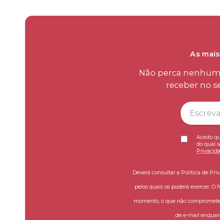
As mais
Não perca nenhum d
receber no s
Aceito qu
do qual s
Privacid
Deverá consultar a Política de Pri
pelos quais os poderá exercer. O 
momento, o que não compromete a
de e-mail enquant