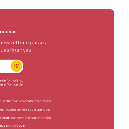
nceiras.
ewsletter e passe a
uas finanças.
ente formulário,
ar a
Política de
eus direitos e os contactos e meios
ual poderá ser retirado a qualquer
ofidis conservará o seu endereço
ter for elaborada.