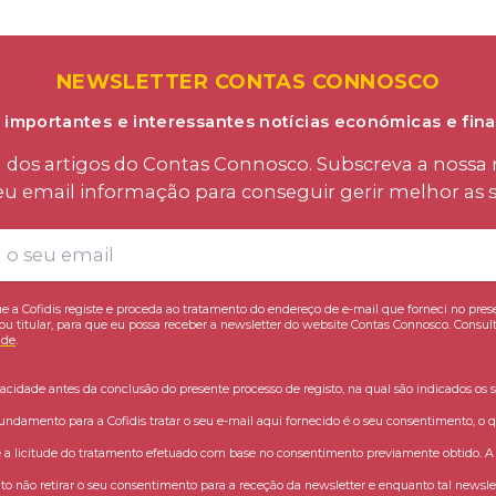
NEWSLETTER CONTAS CONNOSCO
 importantes e interessantes notícias económicas e fina
os artigos do Contas Connosco. Subscreva a nossa n
eu email informação para conseguir gerir melhor as s
e a Cofidis registe e proceda ao tratamento do endereço de e-mail que forneci no pres
ou titular, para que eu possa receber a newsletter do website Contas Connosco. Consult
ade
.
vacidade antes da conclusão do presente processo de registo, na qual são indicados os s
fundamento para a Cofidis tratar o seu e-mail aqui fornecido é o seu consentimento, o q
 licitude do tratamento efetuado com base no consentimento previamente obtido. A C
o não retirar o seu consentimento para a receção da newsletter e enquanto tal newslet