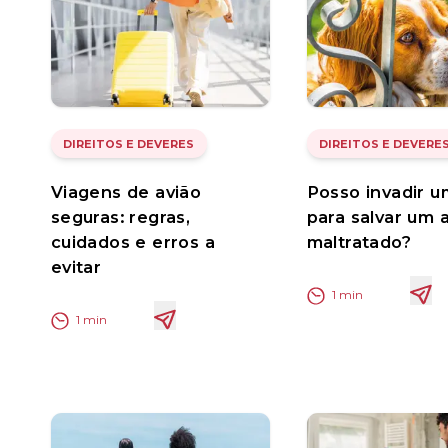
DIREITOS E DEVERES
DIREITOS E DEVERE
Viagens de avião
Posso invadir u
seguras: regras,
para salvar um 
cuidados e erros a
maltratado?
evitar
1
min
1
min