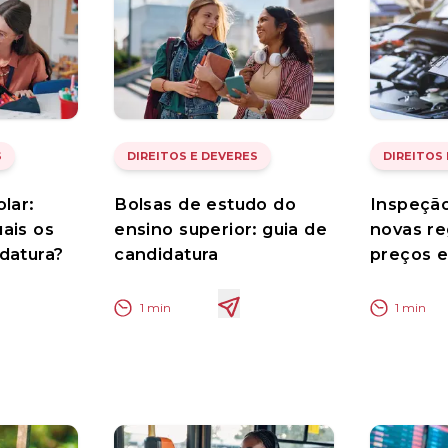
S
DIREITOS E DEVERES
DIREITOS
lar:
Bolsas de estudo do
Inspeção
ais os
ensino superior: guia de
novas re
datura?
candidatura
preços e
1
min
1
min