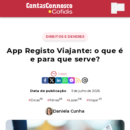
Contas Connosco by Cofidis
Abri
DIREITOS E DEVERES
App Registo Viajante: o que é
e para que serve?
1
min
Data de publicação
3 de julho de 2026
90
68
106
49
#
Dicas
#
Férias
#
Lazer
#
Viajar
Daniela Cunha