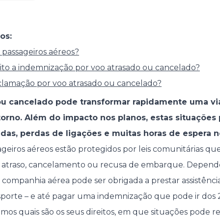
os:
s passageiros aéreos?
ito a indemnização por voo atrasado ou cancelado?
lamação por voo atrasado ou cancelado?
ou cancelado pode transformar rapidamente uma vi
orno. Além do impacto nos planos, estas situações
das, perdas de ligações e muitas horas de espera n
ageiros aéreos estão protegidos por leis comunitárias q
de atraso, cancelamento ou recusa de embarque. Depende
a companhia aérea pode ser obrigada a prestar assistênci
porte – e até pagar uma indemnização que pode ir dos 
amos quais são os seus direitos, em que situações pode r