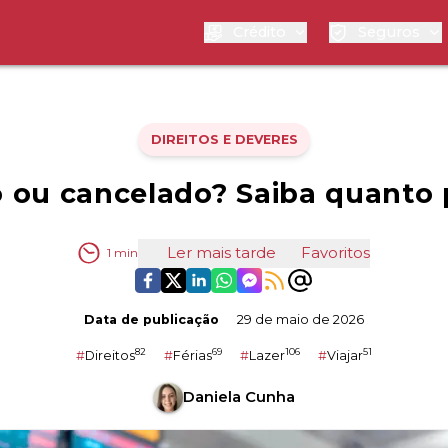
Crédito
Seguros
DIREITOS E DEVERES
 ou cancelado? Saiba quanto
Ler mais tarde
Favoritos
1
min
Data de publicação
29 de maio de 2026
82
69
106
51
#
Direitos
#
Férias
#
Lazer
#
Viajar
Daniela Cunha