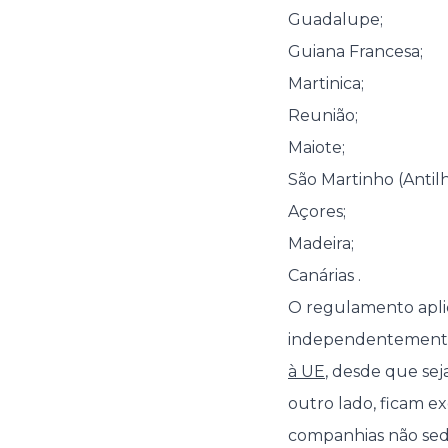
Guadalupe;
Guiana Francesa;
Martinica;
Reunião;
Maiote;
São Martinho (Antilh
Açores;
Madeira;
Canárias .
O regulamento aplic
independentemente
à UE
, desde que se
outro lado, ficam e
companhias não sed