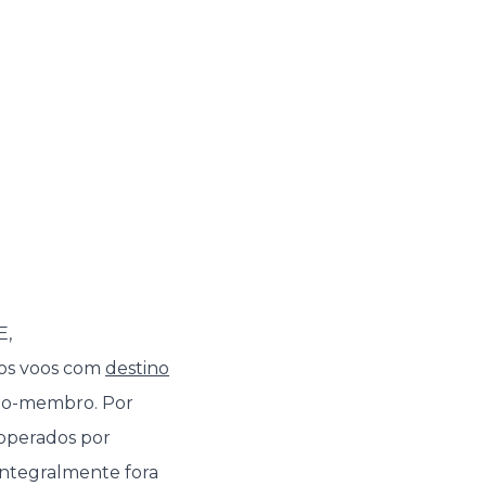
E,
os voos com
destino
ado-membro. Por
 operados por
integralmente fora