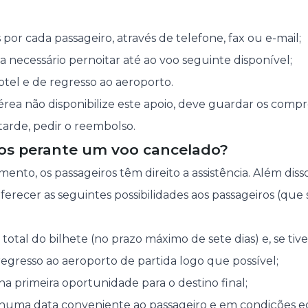
;
or cada passageiro, através de telefone, fax ou e-mail;
a necessário pernoitar até ao voo seguinte disponível;
otel e de regresso ao aeroporto.
rea não disponibilize este apoio, deve guardar os compr
tarde, pedir o reembolso.
itos perante um voo cancelado?
ento, os passageiros têm direito a assistência. Além dis
oferecer as seguintes possibilidades aos passageiros (qu
total do bilhete (no prazo máximo de sete dias) e, se ti
regresso ao aeroporto de partida logo que possível;
a primeira oportunidade para o destino final;
 numa data conveniente ao passageiro e em condições e