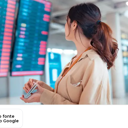
 fonte
no Google