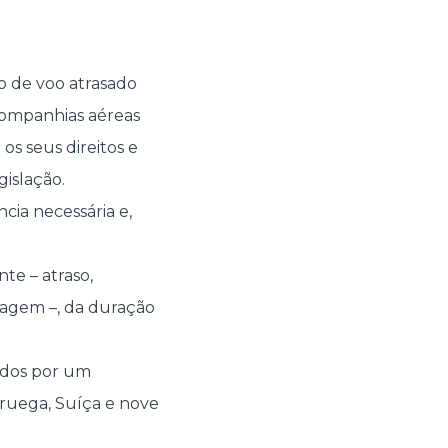
so de voo atrasado
 companhias aéreas
os seus direitos e
gislação.
cia necessária e,
te – atraso,
agem –, da duração
dados por um
ruega, Suíça e nove