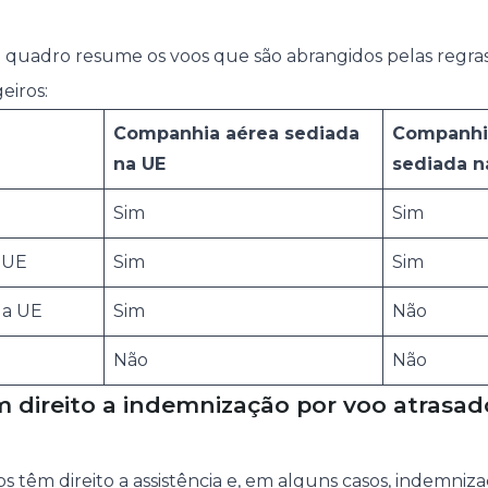
.
ste quadro resume os voos que são abrangidos pelas regra
eiros:
Companhia aérea sediada
Companhi
na UE
sediada n
Sim
Sim
 UE
Sim
Sim
 a UE
Sim
Não
Não
Não
 direito a indemnização por voo atrasad
os têm direito a assistência e, em alguns casos, indemni