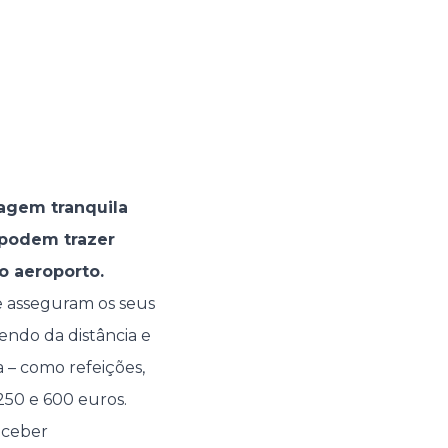
agem tranquila
 podem trazer
o aeroporto.
ue asseguram os seus
ndo da distância e
a – como refeições,
250 e 600 euros.
eceber