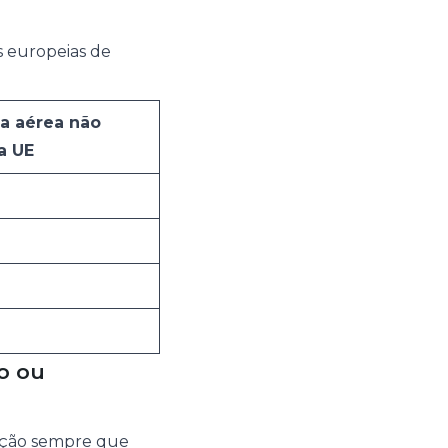
s europeias de
a aérea não
a UE
o ou
zação sempre que