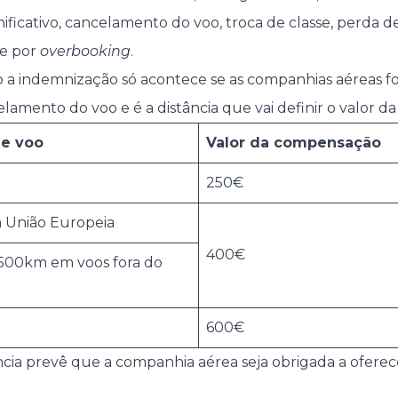
gnificativo, cancelamento do voo, troca de classe, perda
e por
overbooking
.
to a indemnização só acontece se as companhias aéreas 
elamento do voo e é a distância que vai definir o valor 
de voo
Valor da compensação
250€
a União Europeia
400€
.500km em voos fora do
600€
tência prevê que a companhia aérea seja obrigada a ofere