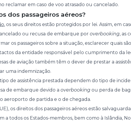
 reclamar em caso de voo atrasado ou cancelado.
tos dos passageiros aéreos?
ão
, os seus direitos estão protegidos por lei. Assim, em ca
, cancelado ou recusa de embarque por
overbooking
, as
rmar os passageiros sobre a situação, esclarecer quais são 
ontactos da entidade responsável pelo cumprimento da le
esas de aviação também têm o dever de prestar a assistên
gar uma indemnização.
ipo de assistência prestada dependem do tipo de inciden
usa de embarque devido a
overbooking
ou perda de bag
 o aeroporto de partida e o de chegada.
UE), os direitos dos passageiros aéreos estão salvaguar
 a todos os Estados-membros, bem como à Islândia, No