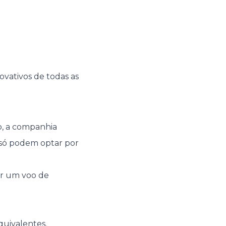
ovativos de todas as
so, a companhia
e só podem optar por
ver um voo de
quivalentes.