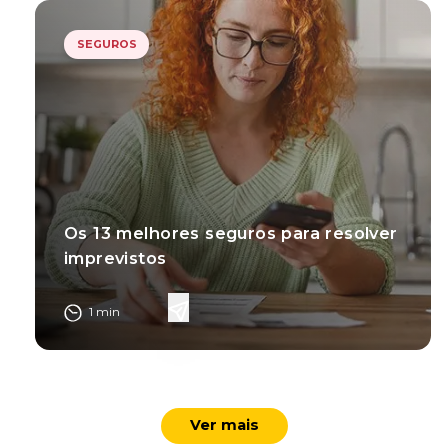
SEGUROS
Os 13 melhores seguros para resolver
imprevistos
1
min
Ver mais