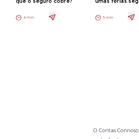
que o seguro cobre?
umas férias seg
6
min
5
min
O Contas Connosco