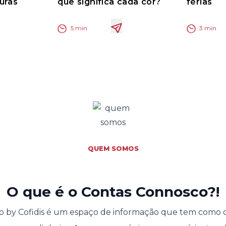
uras
que significa cada cor?
férias
5
min
3
min
QUEM SOMOS
O que é o Contas Connosco?!
 by Cofidis é um espaço de informação que tem como o