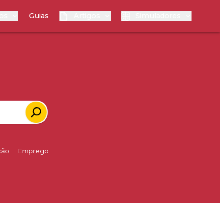
os
Guias
Artigos
Simuladores
ção
Emprego