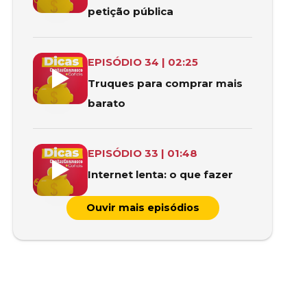
petição pública
Com o aumento dos preços provocados pela inflação,
EPISÓDIO
34
|
02:25
Truques para comprar mais
barato
A internet lenta é um problema que afeta muitos por
EPISÓDIO
33
|
01:48
Internet lenta: o que fazer
Ouvir mais episódios