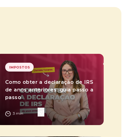
IMPOSTOS
Como obter a declaração de IRS
de anos anteriores: guia passo a
passo
3
min