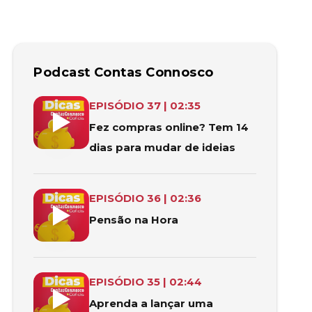
Podcast Contas Connosco
De acordo com a lei, pode cancelar ou devolver a sua
EPISÓDIO
37
|
02:35
Fez compras online? Tem 14
dias para mudar de ideias
Saiba como simular a sua pensão de velhice e fazer o
EPISÓDIO
36
|
02:36
Pensão na Hora
Lançar uma petição pública é um exercício de cidad
EPISÓDIO
35
|
02:44
Aprenda a lançar uma