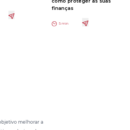
como proteger as suas
finanças
5
min
bjetivo melhorar a