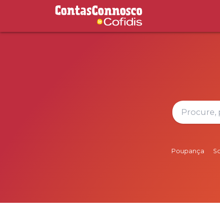
Contas Connosco by Cofidis
Poupança
S