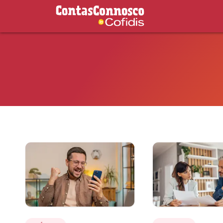
Contas Connosco by Cofidis