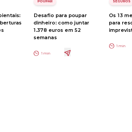
POUPAR
SEGUROS
ientais:
Desafio para poupar
Os 13 me
berturas
dinheiro: como juntar
para res
es
1.378 euros em 52
imprevis
semanas
1
min
1
min