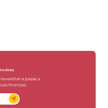
nceiras.
ewsletter e passe a
uas finanças.