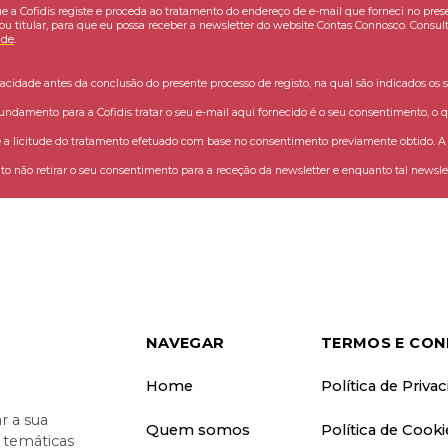
e a Cofidis registe e proceda ao tratamento do endereço de e-mail que forneci no pres
ou titular, para que eu possa receber a newsletter do website Contas Connosco. Consult
ade
.
vacidade antes da conclusão do presente processo de registo, na qual são indicados os s
fundamento para a Cofidis tratar o seu e-mail aqui fornecido é o seu consentimento, o q
 licitude do tratamento efetuado com base no consentimento previamente obtido. A C
o não retirar o seu consentimento para a receção da newsletter e enquanto tal newslet
NAVEGAR
TERMOS E CON
Home
Política de Priva
 a sua
Quem somos
Política de Cooki
o temáticas