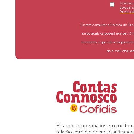
Aceito qu
do qual s
Privacid
Deverá consultar a Política de Pri
pelos quais os poderá exercer. O 
momento, o que não compromete a
de e-mail enquant
Estamos empenhados em melhorar
relação com o dinheiro, clarificand