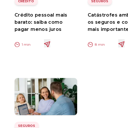
CRÉDITO
SEGUROS
Crédito pessoal mais
Catástrofes amb
barato: saiba como
os seguros e co
pagar menos juros
mais important
1
min
8
min
SEGUROS