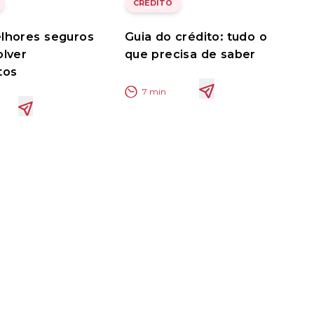
CRÉDITO
lhores seguros
Guia do crédito: tudo o
olver
que precisa de saber
tos
7
min