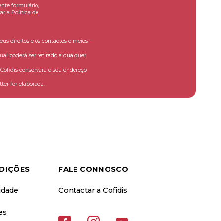
ente formulário,
ar a
Política de
eus direitos e os contactos e meios
ual poderá ser retirado a qualquer
ofidis conservará o seu endereço
ter for elaborada.
DIÇÕES
FALE CONNOSCO
cidade
Contactar a Cofidis
es