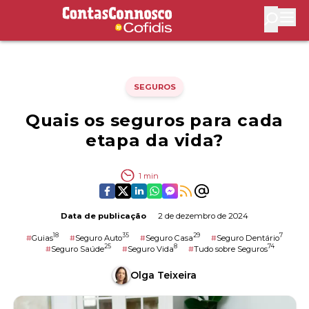
Contas Connosco by Cofidis
Abri
SEGUROS
Quais os seguros para cada
etapa da vida?
1
min
Data de publicação
2 de dezembro de 2024
18
35
29
7
#
Guias
#
Seguro Auto
#
Seguro Casa
#
Seguro Dentário
25
8
74
#
Seguro Saúde
#
Seguro Vida
#
Tudo sobre Seguros
Olga Teixeira