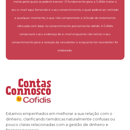
meios pelos quais os poderá exercer. O fundamento para a Cofidis tratar o
seu e-mail aqui fornecido é o seu consentimento, o qual poderá ser retirado
a qualquer momento, o que não compromete a licitude do tratamento
efetuado com base no consentimento previamente obtido. A Cofidis
conservará o seu endereço de e-mail enquanto não retirar o seu
consentimento para a receção da newsletter e enquanto tal newsletter for
elaborada.
Estamos empenhados em melhorar a sua relação com o
dinheiro, clarificando temáticas naturalmente confusas ou
pouco claras relacionadas com a gestão de dinheiro e
finanças pessoais.