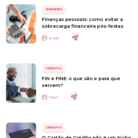
DINHEIRO
Finanças pessoais: como evitar a
sobrecarga financeira pós-festas
4
min
CRÉDITO
FIN e FINE: o que são e para que
servem?
1
min
CRÉDITO
O Cartão de Crédito não é um bicho