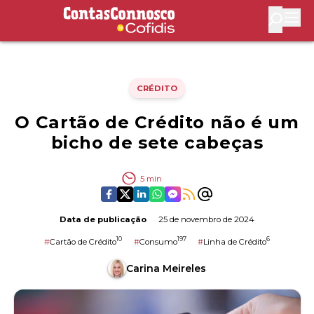
Contas Connosco by Cofidis
Abri
CRÉDITO
O Cartão de Crédito não é um
bicho de sete cabeças
5
min
Data de publicação
25 de novembro de 2024
10
197
6
#
Cartão de Crédito
#
Consumo
#
Linha de Crédito
Carina Meireles