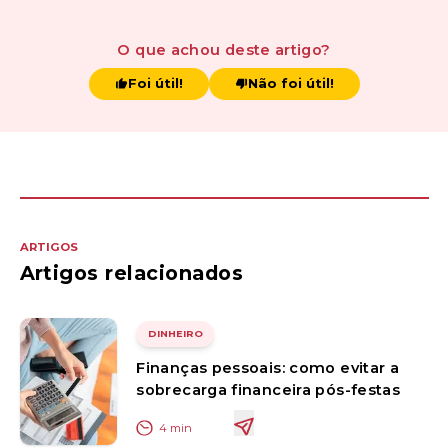
O que achou
deste artigo
?
Foi útil!
Não foi útil!
ARTIGOS
Artigos relacionados
DINHEIRO
Finanças pessoais: como evitar a
sobrecarga financeira pós-festas
4
min