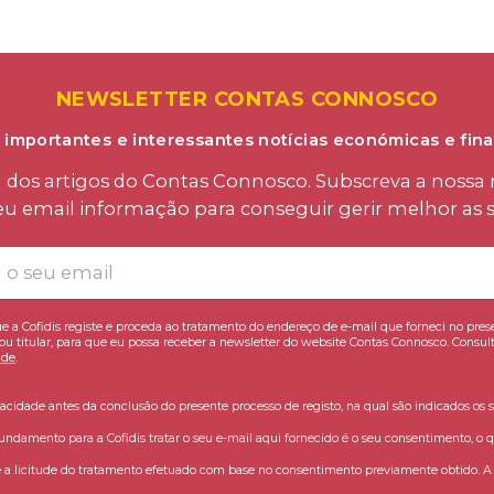
NEWSLETTER CONTAS CONNOSCO
 importantes e interessantes notícias económicas e fina
os artigos do Contas Connosco. Subscreva a nossa n
eu email informação para conseguir gerir melhor as s
e a Cofidis registe e proceda ao tratamento do endereço de e-mail que forneci no pres
ou titular, para que eu possa receber a newsletter do website Contas Connosco. Consult
ade
.
vacidade antes da conclusão do presente processo de registo, na qual são indicados os s
fundamento para a Cofidis tratar o seu e-mail aqui fornecido é o seu consentimento, o q
 licitude do tratamento efetuado com base no consentimento previamente obtido. A C