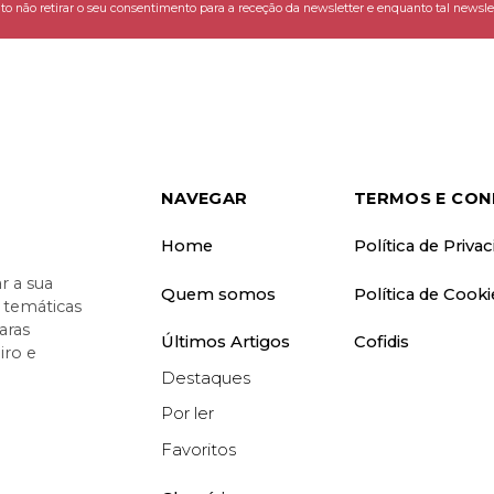
o não retirar o seu consentimento para a receção da newsletter e enquanto tal newslet
NAVEGAR
TERMOS E CON
Home
Política de Priva
 a sua
Quem somos
Política de Cooki
o temáticas
aras
Últimos Artigos
Cofidis
iro e
Destaques
Por ler
Favoritos