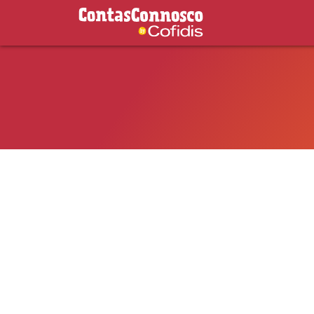
Contas Connosco by Cofidis