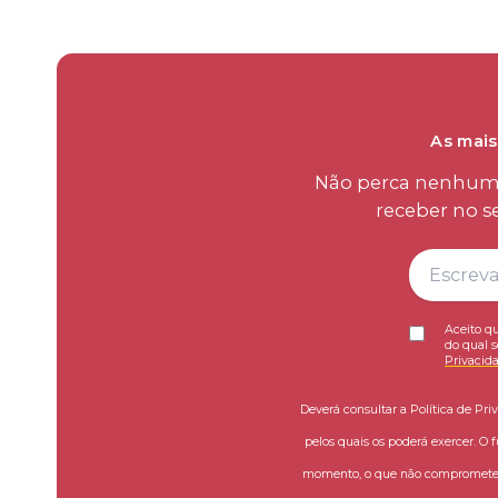
As mais
Não perca nenhum d
receber no s
Aceito qu
do qual s
Privacid
Deverá consultar a Política de Pri
pelos quais os poderá exercer. O 
momento, o que não compromete a