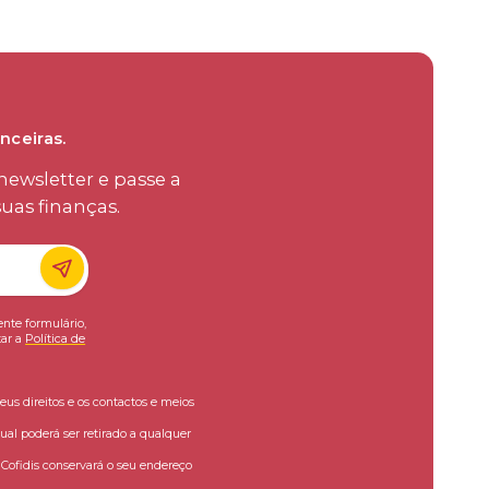
nceiras.
ewsletter e passe a
uas finanças.
ente formulário,
ar a
Política de
eus direitos e os contactos e meios
ual poderá ser retirado a qualquer
ofidis conservará o seu endereço