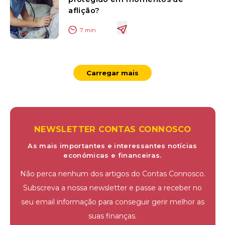
aflição?
7
min
Carregar mais
NEWSLETTER CONTAS CONNOSCO
As mais importantes e interessantes notícias
económicas e financeiras.
Não perca nenhum dos artigos do Contas Connosco.
Subscreva a nossa newsletter e passe a receber no
seu email informação para conseguir gerir melhor as
suas finanças.