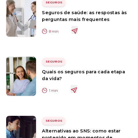
SEGUROS
Seguros de saúde: as respostas às
perguntas mais frequentes
8
min
SEGUROS
Quais os seguros para cada etapa
da vida?
1
min
SEGUROS
Alternativas ao SNS: como estar
protegido em momentos de