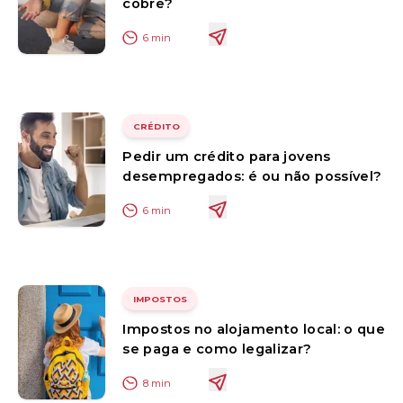
cobre?
6
min
CRÉDITO
Pedir um crédito para jovens
desempregados: é ou não possível?
6
min
IMPOSTOS
Impostos no alojamento local: o que
se paga e como legalizar?
8
min