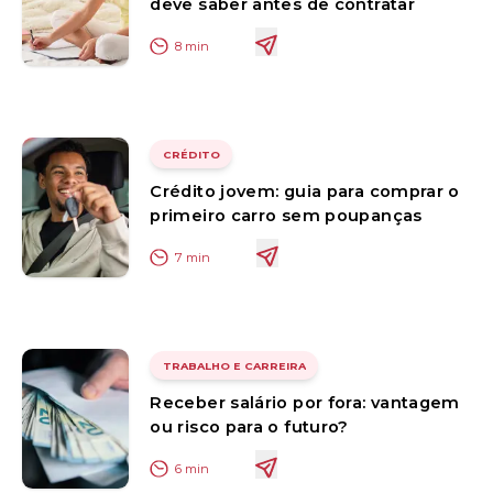
deve saber antes de contratar
8
min
CRÉDITO
Crédito jovem: guia para comprar o
primeiro carro sem poupanças
7
min
TRABALHO E CARREIRA
Receber salário por fora: vantagem
ou risco para o futuro?
6
min