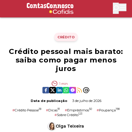
Contas Connosco by Cofidis
Abri
CRÉDITO
Crédito pessoal mais barato:
saiba como pagar menos
juros
1
min
Data de publicação
3 de julho de 2026
18
91
50
198
#
Crédito Pessoal
#
Dicas
#
Empréstimos
#
Poupança
123
#
Sobre Crédito
Olga Teixeira