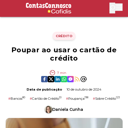
Contas Connosco by Cofidis
Abri
CRÉDITO
Poupar ao usar o cartão de
crédito
7
min
Data de publicação
10 de outubro de 2024
80
10
198
123
#
Bancos
#
Cartão de Crédito
#
Poupança
#
Sobre Crédito
Daniela Cunha