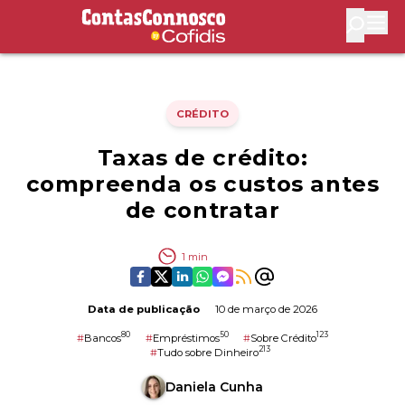
Contas Connosco by Cofidis
Abri
CRÉDITO
Taxas de crédito:
compreenda os custos antes
de contratar
1
min
Data de publicação
10 de março de 2026
80
50
123
#
Bancos
#
Empréstimos
#
Sobre Crédito
213
#
Tudo sobre Dinheiro
Daniela Cunha