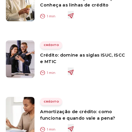
Conheça as linhas de crédito
1
min
CRÉDITO
Crédito: domine as siglas ISUC, ISCC
e MTIC
1
min
CRÉDITO
Amortização de crédito: como
funciona e quando vale a pena?
1
min