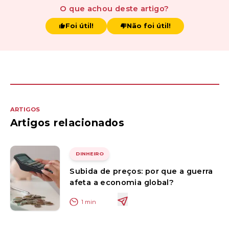
O que achou
deste artigo
?
Foi útil!
Não foi útil!
ARTIGOS
Artigos relacionados
DINHEIRO
Subida de preços: por que a guerra
afeta a economia global?
1
min