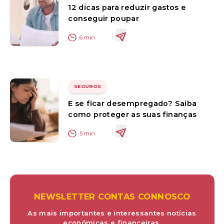
12 dicas para reduzir gastos e
conseguir poupar
6
min
SEGUROS
E se ficar desempregado? Saiba
como proteger as suas finanças
5
min
NEWSLETTER CONTAS CONNOSCO
As mais importantes e interessantes notícias
económicas e financeiras.