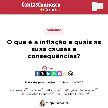
Contas Connosco by Cofidis
Abri
DINHEIRO
O que é a inflação e quais as
suas causas e
consequências?
1
min
Data de publicação
14 de abril de 2026
197
90
4
148
#
Consumo
#
Dicas
#
Inflação
#
Orçamento Familiar
44
213
#
Tudo sobre Despesas
#
Tudo sobre Dinheiro
Olga Teixeira