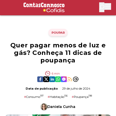
Contas Connosco by Cofidis
Abri
POUPAR
Quer pagar menos de luz e
gás? Conheça 11 dicas de
poupança
6
min
Data de publicação
29 de julho de 2024
197
156
198
#
Consumo
#
Habitação
#
Poupança
Daniela Cunha