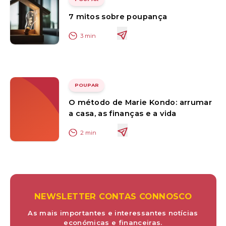
7 mitos sobre poupança
3
min
POUPAR
O método de Marie Kondo: arrumar
a casa, as finanças e a vida
2
min
NEWSLETTER CONTAS CONNOSCO
As mais importantes e interessantes notícias
económicas e financeiras.