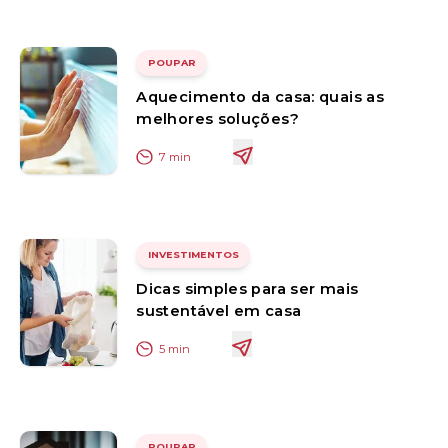
POUPAR
Aquecimento da casa: quais as
melhores soluções?
7
min
INVESTIMENTOS
Dicas simples para ser mais
sustentável em casa
5
min
POUPAR