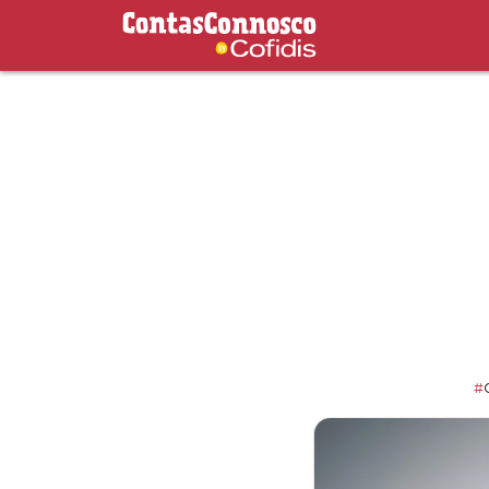
Contas Connosco by Cofidis
#