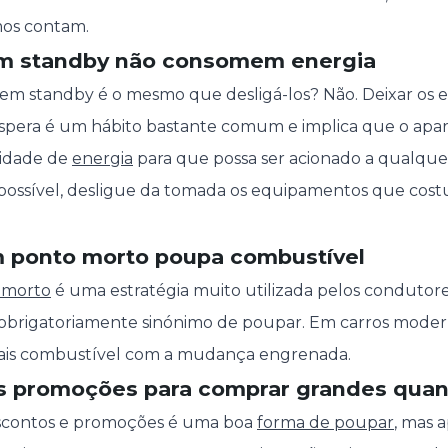
mos contam.
em standby não consomem energia
 em standby é o mesmo que desligá-los? Não. Deixar os
spera é um hábito bastante comum e implica que o apar
idade de
energia
para que possa ser acionado a qualqu
possível, desligue da tomada os equipamentos que cos
m ponto morto poupa combustível
 morto
é uma estratégia muito utilizada pelos condutor
é obrigatoriamente sinónimo de poupar. Em carros mode
is combustível com a mudança engrenada.
as promoções para comprar grandes qua
escontos e promoções é uma boa
forma de poupar
, mas 