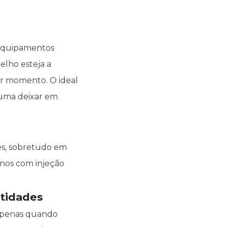
 equipamentos
elho esteja a
er momento. O ideal
tuma deixar em
es, sobretudo em
rnos com injeção
ntidades
apenas quando