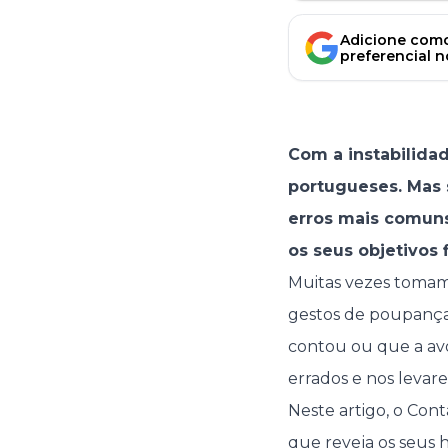
Adicione como
preferencial 
Com a instabilida
portugueses. Mas 
erros mais comuns
os seus objetivos 
Muitas vezes tomam
gestos de poupança
contou ou que a avó
errados e nos levar
Neste artigo, o Con
que reveja os seus