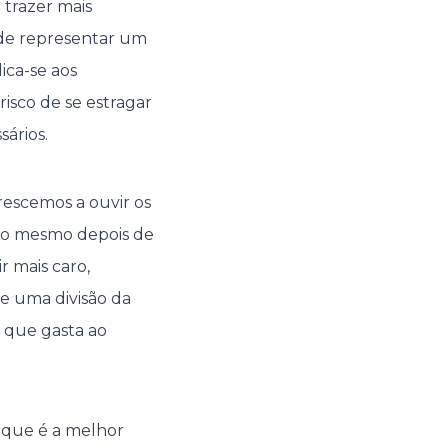
 trazer mais
de representar um
ica-se aos
isco de se estragar
ários.
rescemos a ouvir os
-lo mesmo depois de
r mais caro,
de uma divisão da
a que gasta ao
á que é a melhor