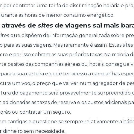
por contratar uma tarifa de discriminação horária e p
durante as horas de menor consumo energético.
s através de
sites
de viagens sai mais bar
sites
que dispõem de informação generalizada sobre preç
o para as suas viagens. Mas raramente é assim. Estes sit
o e por isso cobram as suas próprias taxas. Na maioria d
te os sites das companhias aéreas ou hotéis, consegue va
 para a sua carteira e pode ter acesso a campanhas especi
ocura um voo, o preço que vai ver num agregador de pes
 altura do pagamento será provavelmente surpreendido
 adicionadas as taxas de reserva e os custos adicionais p
orão ou contratar um seguro.
em cantigas e questione-se sempre relativamente a há
ar dinheiro sem necessidade.