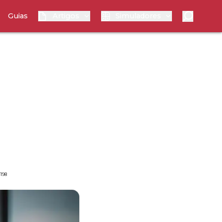
Guias
Artigos
Simuladores
198