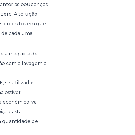
 manter as poupanças
zero. A solução
os produtos em que
de cada uma.
ue a
máquina de
ão com a lavagem à
, se utilizados
a estiver
a económico, vai
iça gasta
a quantidade de