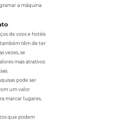
rogramar a máquina
ato
os de voos e hotéis
es também têm de ter
as vezes, se
lores mais atrativos
ais.
quisas pode ser
 com um valor
ara marcar lugares,
bitos que podem