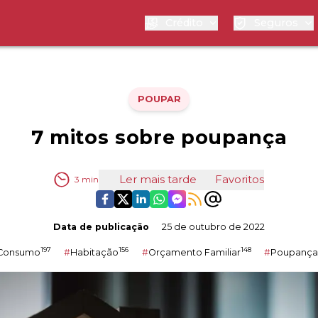
Crédito
Seguros
POUPAR
7 mitos sobre poupança
Ler mais tarde
Favoritos
3
min
Data de publicação
25 de outubro de 2022
197
156
148
Consumo
#
Habitação
#
Orçamento Familiar
#
Poupança