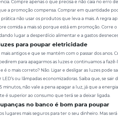
cia. Compre apenas o que precisa e não caia no erro de
que a promoção compensa. Comprar em quantidade po
 prática não usar os produtos que leva a mais. A regra apl
re comida a mais só porque está em promoção. Corre o r
dando lugar a desperdício alimentar e a gastos desnecess
 luzes para poupar eletricidade
 mais antigos e que se mantém com o passar dos anos. C
a pedirem para apagarmos as luzes e continuamos a fazê
e é o mais correto? Não. Ligar e desligar as luzes pode sai
ar LED’s ou lâmpadas economizadoras. Saiba que, se sair 
5 minutos, não vale a pena apagar a luz, já que a energi
 é superior ao consumo que terá se a deixar ligada.
poupanças no banco é bom para poupar
 lugares mais seguros para ter o seu dinheiro. Mas ser