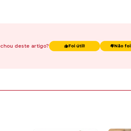
achou
deste artigo
?
Foi útil!
Não foi 