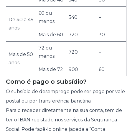
60 ou
540
–
De 40 a 49
menos
anos
Mais de 60
720
30
72 ou
720
–
Mais de 50
menos
anos
Mais de 72
900
60
Como é pago o subsídio?
O subsídio de desemprego pode ser pago por vale
postal ou por transferência bancária.
Para o receber diretamente na sua conta, tem de
ter o IBAN registado nos serviços da Segurança
Social. Pode fazê-lo online (aceda a “Conta