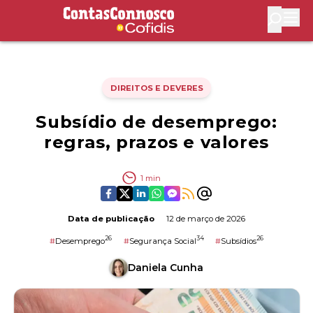
Contas Connosco by Cofidis
Abri
DIREITOS E DEVERES
Subsídio de desemprego:
regras, prazos e valores
1
min
Data de publicação
12 de março de 2026
26
34
26
#
Desemprego
#
Segurança Social
#
Subsídios
Daniela Cunha