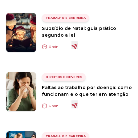
TRABALHO E CARREIRA
Subsídio de Natal: guia prático
segundo a lei
6
min
DIREITOS E DEVERES
Faltas ao trabalho por doença: como
funcionam e o que ter em atenção
6
min
TRABALHO E CARREIRA