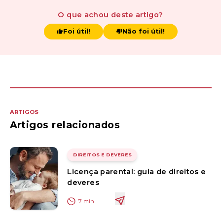
O que achou
deste artigo
?
Foi útil!
Não foi útil!
ARTIGOS
Artigos relacionados
DIREITOS E DEVERES
Licença parental: guia de direitos e
deveres
7
min