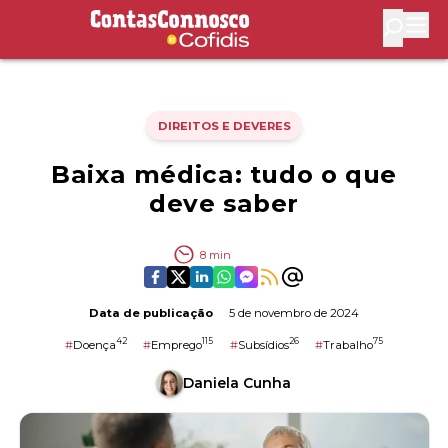
Contas Connosco by Cofidis
Abri
DIREITOS E DEVERES
Baixa médica: tudo o que
deve saber
8
min
Data de publicação
5 de novembro de 2024
42
115
26
75
#
Doença
#
Emprego
#
Subsídios
#
Trabalho
Daniela Cunha