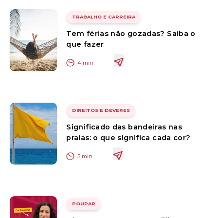
TRABALHO E CARREIRA
Tem férias não gozadas? Saiba o
que fazer
4
min
DIREITOS E DEVERES
Significado das bandeiras nas
praias: o que significa cada cor?
5
min
POUPAR