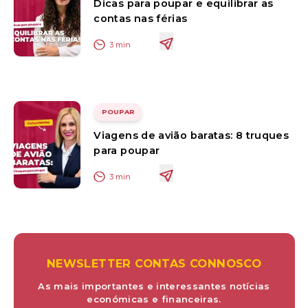
Dicas para poupar e equilibrar as
contas nas férias
3
min
POUPAR
Viagens de avião baratas: 8 truques
para poupar
3
min
NEWSLETTER CONTAS CONNOSCO
As mais importantes e interessantes notícias
económicas e financeiras.