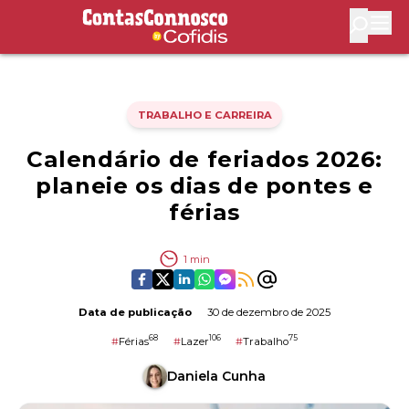
Contas Connosco by Cofidis
Abri
TRABALHO E CARREIRA
Calendário de feriados 2026:
planeie os dias de pontes e
férias
1
min
Data de publicação
30 de dezembro de 2025
68
106
75
#
Férias
#
Lazer
#
Trabalho
Daniela Cunha