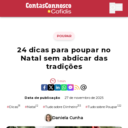
Contas Connosco by Cofidis
Abri
POUPAR
24 dicas para poupar no
Natal sem abdicar das
tradições
1
min
Data de publicação
27 de novembro de 2025
91
12
213
122
#
Dicas
#
Natal
#
Tudo sobre Dinheiro
#
Tudo sobre Poupar
Daniela Cunha