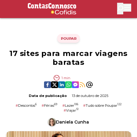
Contas Connosco by Cofidis
Abri
POUPAR
17 sites para marcar viagens
baratas
1
min
Data de publicação
13 de outubro de 2025
6
69
106
122
#
Descontos
#
Férias
#
Lazer
#
Tudo sobre Poupar
51
#
Viajar
Daniela Cunha