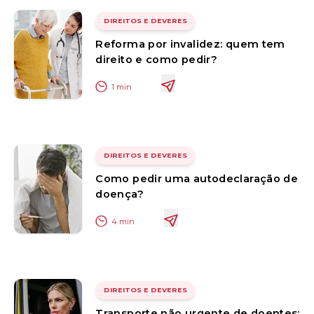
DIREITOS E DEVERES
Reforma por invalidez: quem tem
direito e como pedir?
1
min
DIREITOS E DEVERES
Como pedir uma autodeclaração de
doença?
4
min
DIREITOS E DEVERES
Transporte não urgente de doentes: