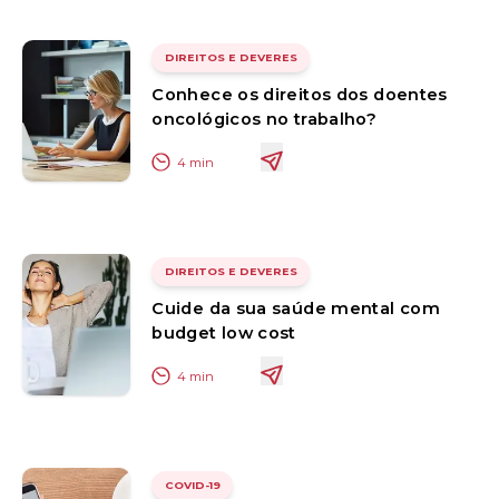
DIREITOS E DEVERES
Conhece os direitos dos doentes
oncológicos no trabalho?
4
min
DIREITOS E DEVERES
Cuide da sua saúde mental com
budget low cost
4
min
COVID-19