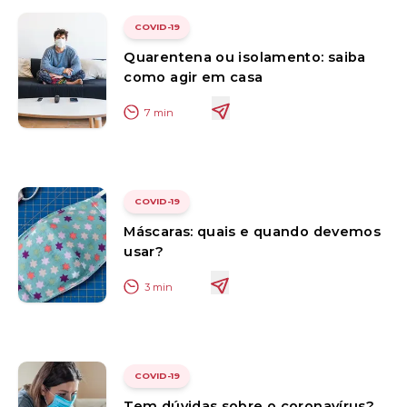
COVID-19
Quarentena ou isolamento: saiba
como agir em casa
7
min
COVID-19
Máscaras: quais e quando devemos
usar?
3
min
COVID-19
Tem dúvidas sobre o coronavírus?