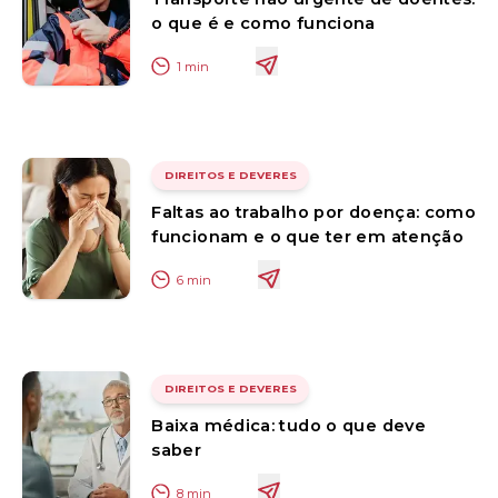
o que é e como funciona
1
min
DIREITOS E DEVERES
Faltas ao trabalho por doença: como
funcionam e o que ter em atenção
6
min
DIREITOS E DEVERES
Baixa médica: tudo o que deve
saber
8
min