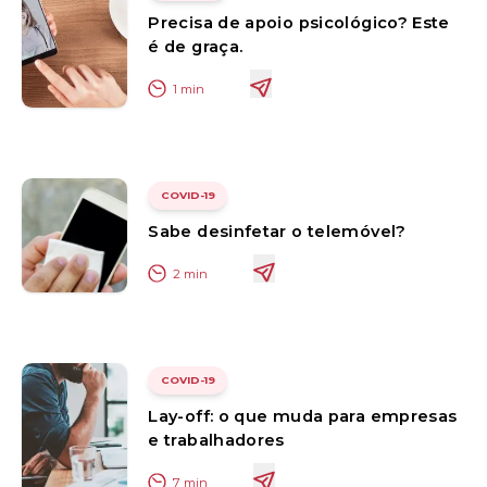
Precisa de apoio psicológico? Este
é de graça.
1
min
COVID-19
Sabe desinfetar o telemóvel?
2
min
COVID-19
Lay-off: o que muda para empresas
e trabalhadores
7
min