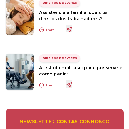
DIREITOS E DEVERES
Assistência à família: quais os
direitos dos trabalhadores?
1
min
DIREITOS E DEVERES
Atestado multiuso: para que serve e
como pedir?
1
min
NEWSLETTER CONTAS CONNOSCO