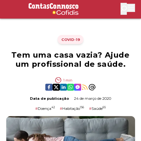
Contas Connosco by Cofidis
Abri
COVID-19
Tem uma casa vazia? Ajude
um profissional de saúde.
1
min
Data de publicação
24 de março de 2020
42
156
65
#
Doença
#
Habitação
#
Saúde