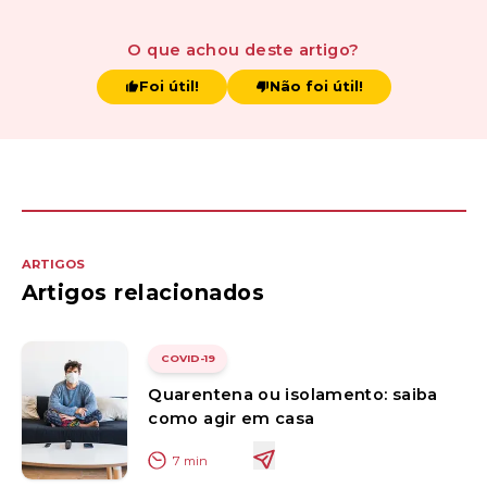
O que achou
deste artigo
?
Foi útil!
Não foi útil!
ARTIGOS
Artigos relacionados
COVID-19
Quarentena ou isolamento: saiba
como agir em casa
7
min