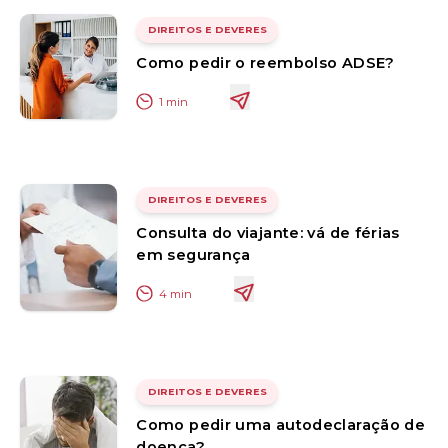
DIREITOS E DEVERES
Como pedir o reembolso ADSE?
1
min
DIREITOS E DEVERES
Consulta do viajante: vá de férias
em segurança
4
min
DIREITOS E DEVERES
Como pedir uma autodeclaração de
doença?