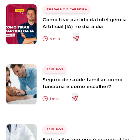
TRABALHO E CARREIRA
Como tirar partido da Inteligência
Artificial (IA) no dia a dia
4
min
SEGUROS
Seguro de saúde familiar: como
funciona e como escolher?
1
min
SEGUROS
5 situações em que é essencial ter