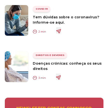
COVID-19
Tem dúvidas sobre o coronavírus?
Informe-se aqui.
2
min
DIREITOS E DEVERES
Doenças crónicas: conheça os seus
direitos
3
min