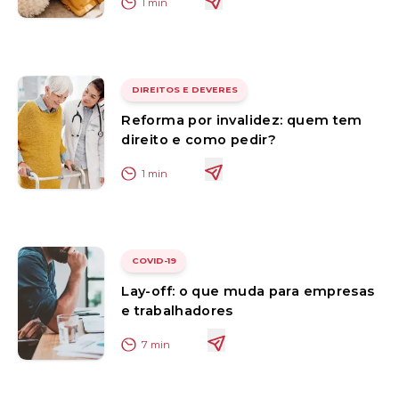
1
min
DIREITOS E DEVERES
Reforma por invalidez: quem tem
direito e como pedir?
1
min
COVID-19
Lay-off: o que muda para empresas
e trabalhadores
7
min