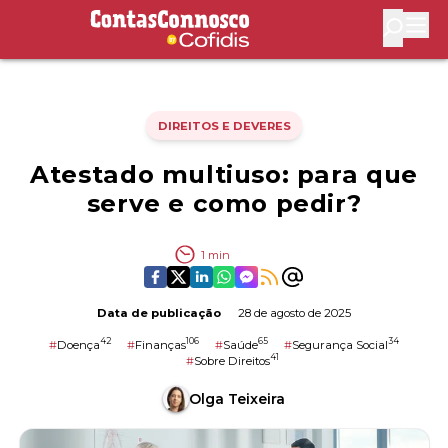
Contas Connosco by Cofidis
Abri
DIREITOS E DEVERES
Atestado multiuso: para que
serve e como pedir?
1
min
Data de publicação
28 de agosto de 2025
42
106
65
34
#
Doença
#
Finanças
#
Saúde
#
Segurança Social
41
#
Sobre Direitos
Olga Teixeira