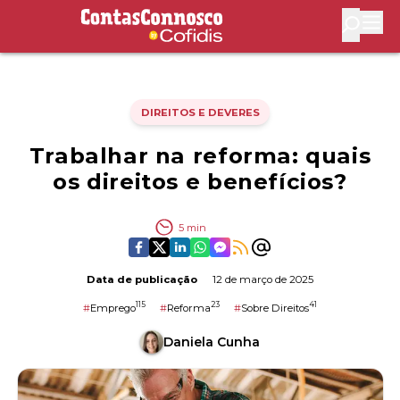
Contas Connosco by Cofidis
Abri
DIREITOS E DEVERES
Trabalhar na reforma: quais
os direitos e benefícios?
5
min
Data de publicação
12 de março de 2025
115
23
41
#
Emprego
#
Reforma
#
Sobre Direitos
Daniela Cunha