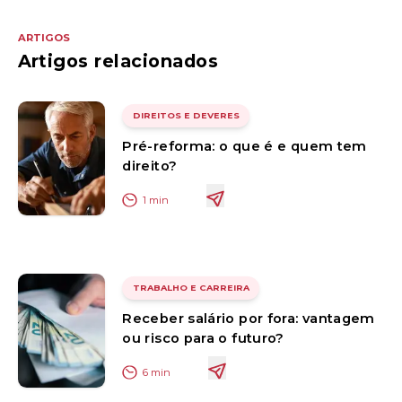
ARTIGOS
Artigos relacionados
DIREITOS E DEVERES
Pré-reforma: o que é e quem tem
direito?
1
min
TRABALHO E CARREIRA
Receber salário por fora: vantagem
ou risco para o futuro?
6
min