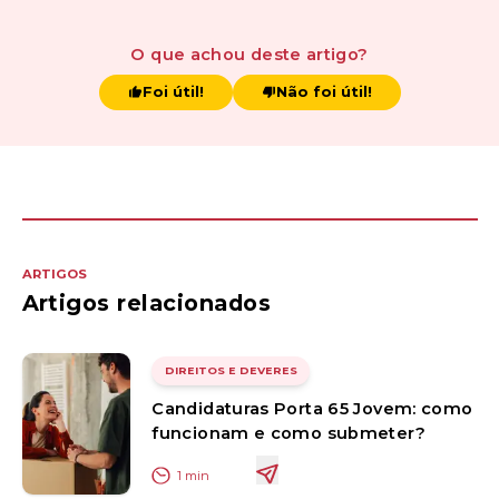
O que achou
deste artigo
?
Foi útil!
Não foi útil!
ARTIGOS
Artigos relacionados
DIREITOS E DEVERES
Candidaturas Porta 65 Jovem: como
funcionam e como submeter?
1
min