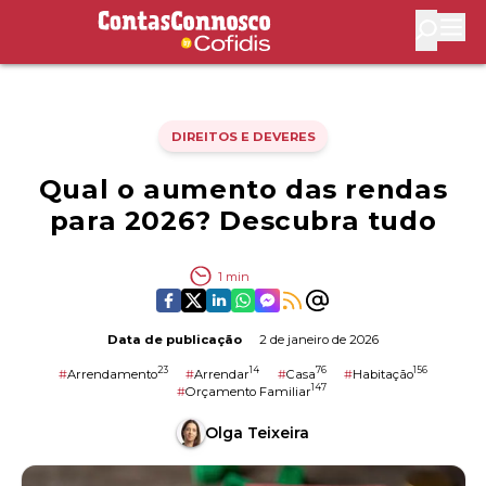
Contas Connosco by Cofidis
Abri
DIREITOS E DEVERES
Qual o aumento das rendas
para 2026? Descubra tudo
1
min
Data de publicação
2 de janeiro de 2026
23
14
76
156
#
Arrendamento
#
Arrendar
#
Casa
#
Habitação
147
#
Orçamento Familiar
Olga Teixeira