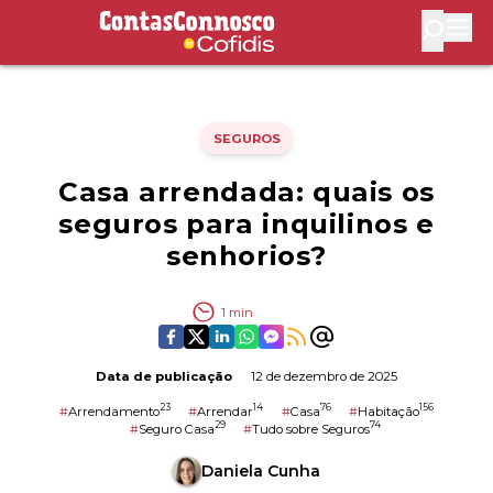
Contas Connosco by Cofidis
Abri
SEGUROS
Casa arrendada: quais os
seguros para inquilinos e
senhorios?
1
min
Data de publicação
12 de dezembro de 2025
23
14
76
156
#
Arrendamento
#
Arrendar
#
Casa
#
Habitação
29
74
#
Seguro Casa
#
Tudo sobre Seguros
Daniela Cunha