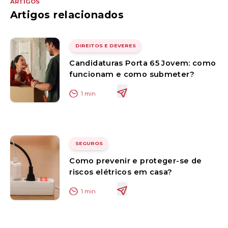
ARTIGOS
Artigos relacionados
DIREITOS E DEVERES
Candidaturas Porta 65 Jovem: como
funcionam e como submeter?
1
min
SEGUROS
Como prevenir e proteger-se de
riscos elétricos em casa?
1
min