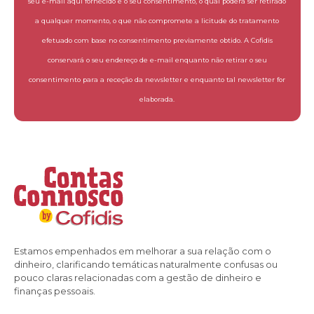
seu e-mail aqui fornecido é o seu consentimento, o qual poderá ser retirado
a qualquer momento, o que não compromete a licitude do tratamento
efetuado com base no consentimento previamente obtido. A Cofidis
conservará o seu endereço de e-mail enquanto não retirar o seu
consentimento para a receção da newsletter e enquanto tal newsletter for
elaborada.
Estamos empenhados em melhorar a sua relação com o
dinheiro, clarificando temáticas naturalmente confusas ou
pouco claras relacionadas com a gestão de dinheiro e
finanças pessoais.