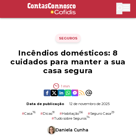
Contas Connosco by Cofidis
Abri
SEGUROS
Incêndios domésticos: 8
cuidados para manter a sua
casa segura
1
min
Data de publicação
12 de novembro de 2025
76
91
156
29
#
Casa
#
Dicas
#
Habitação
#
Seguro Casa
74
#
Tudo sobre Seguros
Daniela Cunha