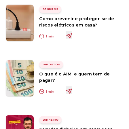
SEGUROS
Como prevenir e proteger-se de
riscos elétricos em casa?
1
min
IMPOSTOS
O que é o AIMI e quem tem de
pagar?
1
min
DINHEIRO