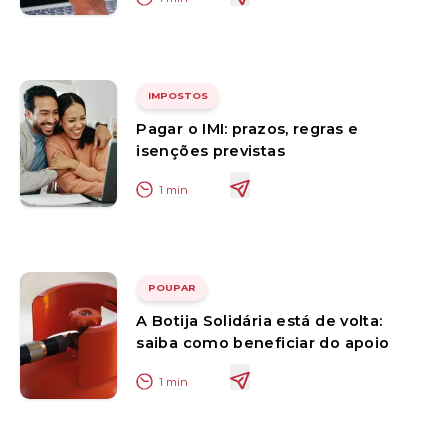
IMPOSTOS
Pagar o IMI: prazos, regras e
isenções previstas
1
min
POUPAR
A Botija Solidária está de volta:
saiba como beneficiar do apoio
1
min