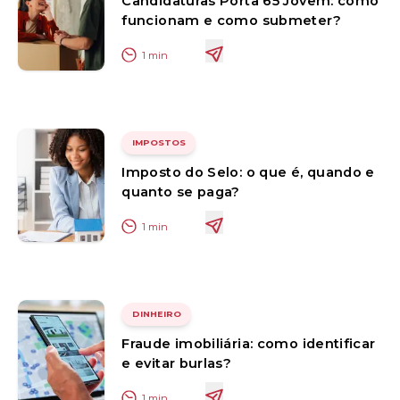
Candidaturas Porta 65 Jovem: como
funcionam e como submeter?
1
min
IMPOSTOS
Imposto do Selo: o que é, quando e
quanto se paga?
1
min
DINHEIRO
Fraude imobiliária: como identificar
e evitar burlas?
1
min