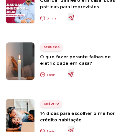
Guardar dinheiro em casa: boas
práticas para imprevistos
3
min
SEGUROS
O que fazer perante falhas de
eletricidade em casa?
1
min
CRÉDITO
14 dicas para escolher o melhor
crédito habitação
1
min