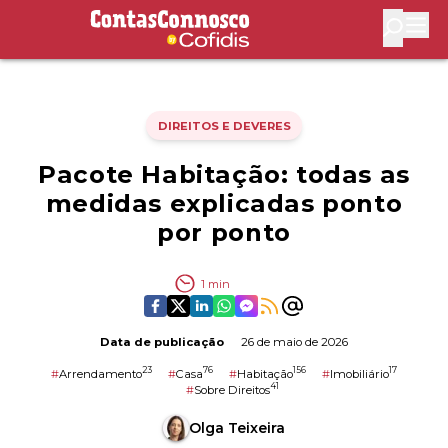
Contas Connosco by Cofidis
Abri
DIREITOS E DEVERES
Pacote Habitação: todas as
medidas explicadas ponto
por ponto
1
min
Data de publicação
26 de maio de 2026
23
76
156
17
#
Arrendamento
#
Casa
#
Habitação
#
Imobiliário
41
#
Sobre Direitos
Olga Teixeira