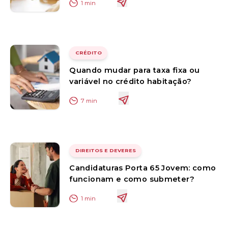
1
min
CRÉDITO
Quando mudar para taxa fixa ou
variável no crédito habitação?
7
min
DIREITOS E DEVERES
Candidaturas Porta 65 Jovem: como
funcionam e como submeter?
1
min