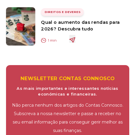
DIREITOS E DEVERES
Qual o aumento das rendas para
2026? Descubra tudo
1
min
NEWSLETTER CONTAS CONNOSCO
As mais importantes e interessantes notícias
económicas e financeiras.
Não perca nenhum dos artigos do Contas Connosco.
Subscreva a nossa newsletter e passe a receber no
seu email informação para conseguir gerir melhor as
suas finanças.