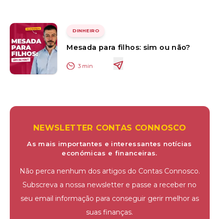
DINHEIRO
Mesada para filhos: sim ou não?
3
min
NEWSLETTER CONTAS CONNOSCO
As mais importantes e interessantes notícias
económicas e financeiras.
Não perca nenhum dos artigos do Contas Connosco.
Subscreva a nossa newsletter e passe a receber no
seu email informação para conseguir gerir melhor as
suas finanças.