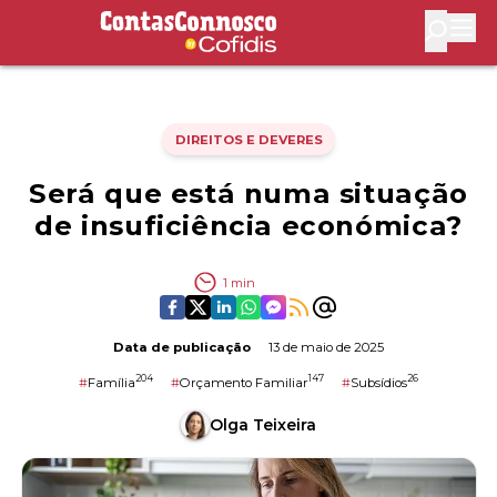
Contas Connosco by Cofidis
Abri
DIREITOS E DEVERES
Será que está numa situação
de insuficiência económica?
1
min
Data de publicação
13 de maio de 2025
204
147
26
#
Família
#
Orçamento Familiar
#
Subsídios
Olga Teixeira