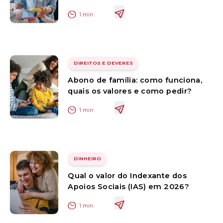
1
min
DIREITOS E DEVERES
Abono de família: como funciona,
quais os valores e como pedir?
1
min
DINHEIRO
Qual o valor do Indexante dos
Apoios Sociais (IAS) em 2026?
1
min