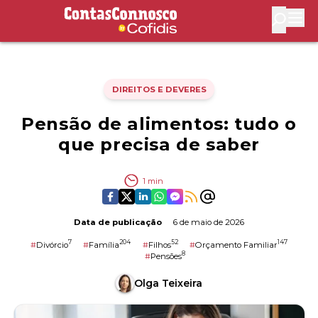
Contas Connosco by Cofidis
Abri
DIREITOS E DEVERES
Pensão de alimentos: tudo o
que precisa de saber
1
min
Data de publicação
6 de maio de 2026
7
204
52
147
#
Divórcio
#
Família
#
Filhos
#
Orçamento Familiar
8
#
Pensões
Olga Teixeira