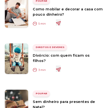
POUPAR
Como mobilar e decorar a casa com
pouco dinheiro?
5
min
DIREITOS E DEVERES
Divórcio: com quem ficam os
filhos?
3
min
POUPAR
Sem dinheiro para presentes de
Natal?