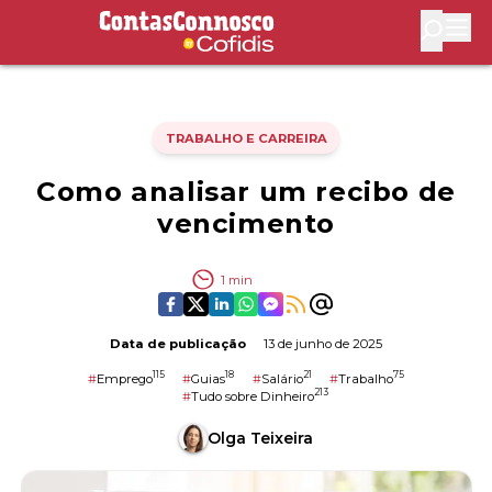
Contas Connosco by Cofidis
Abri
TRABALHO E CARREIRA
Como analisar um recibo de
vencimento
1
min
Data de publicação
13 de junho de 2025
115
18
21
75
#
Emprego
#
Guias
#
Salário
#
Trabalho
213
#
Tudo sobre Dinheiro
Olga Teixeira