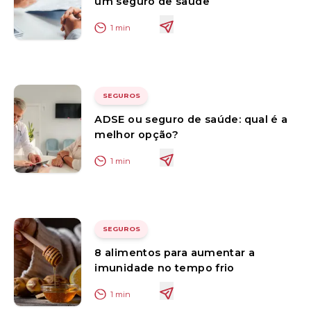
um seguro de saúde
1
min
SEGUROS
ADSE ou seguro de saúde: qual é a
melhor opção?
1
min
SEGUROS
8 alimentos para aumentar a
imunidade no tempo frio
1
min