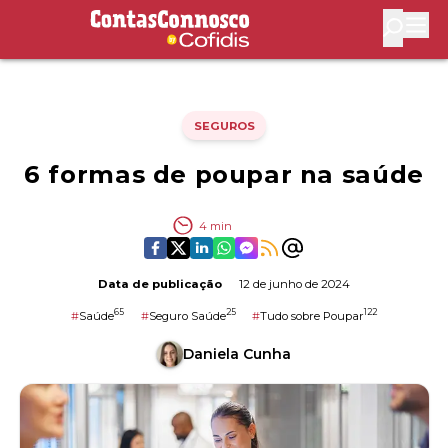
Contas Connosco by Cofidis
Abri
SEGUROS
6 formas de poupar na saúde
4
min
Data de publicação
12 de junho de 2024
65
25
122
#
Saúde
#
Seguro Saúde
#
Tudo sobre Poupar
Daniela Cunha