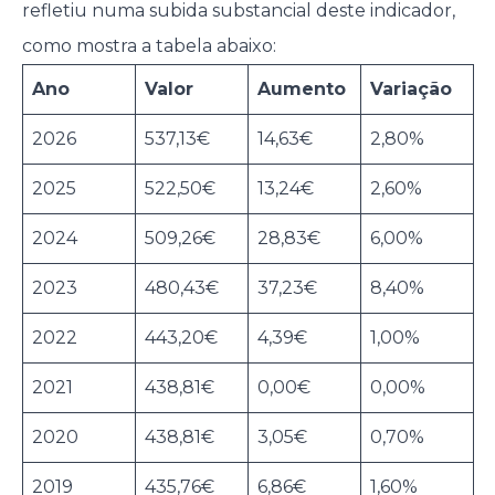
refletiu numa subida substancial deste indicador,
como mostra a tabela abaixo:
Ano
Valor
Aumento
Variação
2026
537,13€
14,63€
2,80%
2025
522,50€
13,24€
2,60%
2024
509,26€
28,83€
6,00%
2023
480,43€
37,23€
8,40%
2022
443,20€
4,39€
1,00%
2021
438,81€
0,00€
0,00%
2020
438,81€
3,05€
0,70%
2019
435,76€
6,86€
1,60%