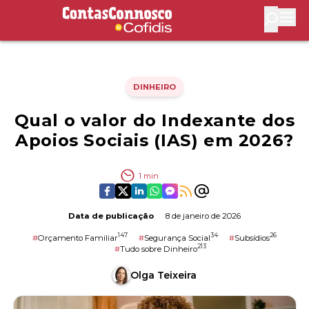
Contas Connosco by Cofidis
Abri
DINHEIRO
Qual o valor do Indexante dos
Apoios Sociais (IAS) em 2026?
1
min
Data de publicação
8 de janeiro de 2026
147
34
26
#
Orçamento Familiar
#
Segurança Social
#
Subsídios
213
#
Tudo sobre Dinheiro
Olga Teixeira