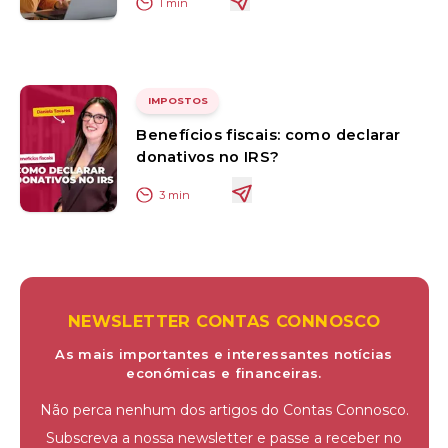
1
min
IMPOSTOS
Benefícios fiscais: como declarar
donativos no IRS?
3
min
NEWSLETTER CONTAS CONNOSCO
As mais importantes e interessantes notícias
económicas e financeiras.
Não perca nenhum dos artigos do Contas Connosco.
Subscreva a nossa newsletter e passe a receber no