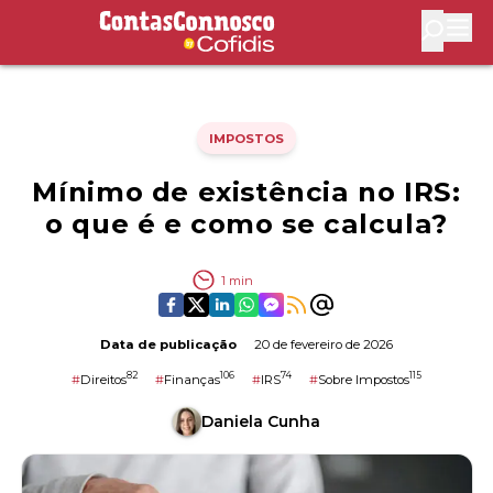
Contas Connosco by Cofidis
Abri
IMPOSTOS
Mínimo de existência no IRS:
o que é e como se calcula?
1
min
Data de publicação
20 de fevereiro de 2026
82
106
74
115
#
Direitos
#
Finanças
#
IRS
#
Sobre Impostos
Daniela Cunha