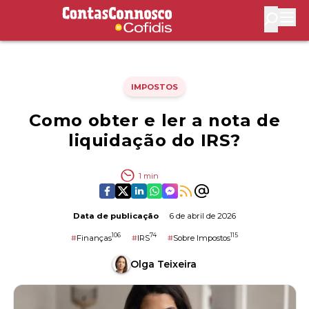
Contas Connosco by Cofidis
Abri
IMPOSTOS
Como obter e ler a nota de
liquidação do IRS?
1
min
Data de publicação
6 de abril de 2026
106
74
115
#
Finanças
#
IRS
#
Sobre Impostos
Olga Teixeira