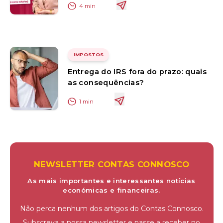
4
min
IMPOSTOS
Entrega do IRS fora do prazo: quais
as consequências?
1
min
NEWSLETTER CONTAS CONNOSCO
As mais importantes e interessantes notícias
económicas e financeiras.
Não perca nenhum dos artigos do Contas Connosco.
Subscreva a nossa newsletter e passe a receber no