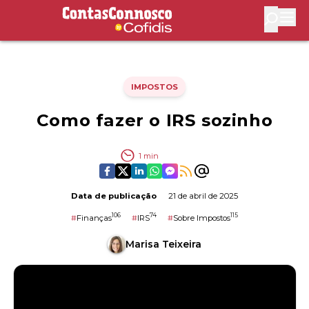
Contas Connosco by Cofidis
Abri
IMPOSTOS
Como fazer o IRS sozinho
1
min
Data de publicação
21 de abril de 2025
106
74
115
#
Finanças
#
IRS
#
Sobre Impostos
Marisa Teixeira