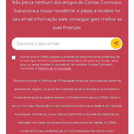
Não perca nenhum dos artigos do Contas Connosco.
Subscreva a nossa newsletter e passe a receber no
seu email informação para conseguir gerir melhor as
suas finanças.
Aceito que a Cofidis registe e proceda ao tratamento do endereço de
e-mail que forneci no presente formulário, do qual sou titular, para
que eu possa receber a newsletter do website Contas Connosco.
Consultar a
Política de Privacidade
.
Deverá consultar a Política de Privacidade antes da conclusão do presente
processo de registo, na qual são indicados os seus direitos e os contactos e
meios pelos quais os poderá exercer. O fundamento para a Cofidis tratar o
seu e-mail aqui fornecido é o seu consentimento, o qual poderá ser retirado
a qualquer momento, o que não compromete a licitude do tratamento
efetuado com base no consentimento previamente obtido. A Cofidis
conservará o seu endereço de e-mail enquanto não retirar o seu