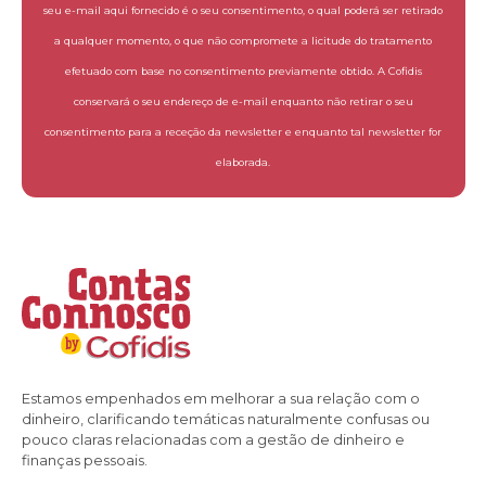
seu e-mail aqui fornecido é o seu consentimento, o qual poderá ser retirado
a qualquer momento, o que não compromete a licitude do tratamento
efetuado com base no consentimento previamente obtido. A Cofidis
conservará o seu endereço de e-mail enquanto não retirar o seu
consentimento para a receção da newsletter e enquanto tal newsletter for
elaborada.
Estamos empenhados em melhorar a sua relação com o
dinheiro, clarificando temáticas naturalmente confusas ou
pouco claras relacionadas com a gestão de dinheiro e
finanças pessoais.