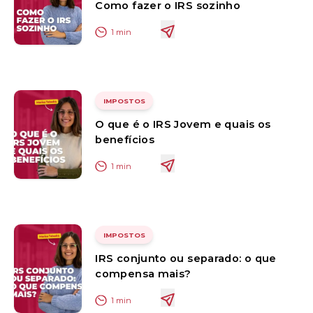
Como fazer o IRS sozinho
1
min
IMPOSTOS
O que é o IRS Jovem e quais os
benefícios
1
min
IMPOSTOS
IRS conjunto ou separado: o que
compensa mais?
1
min