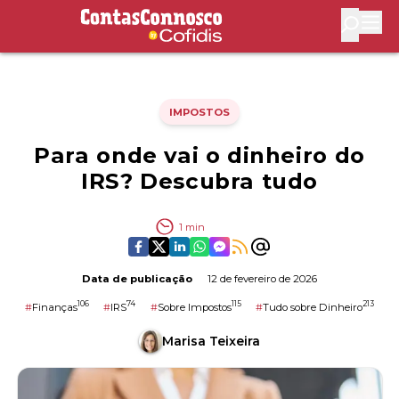
Contas Connosco by Cofidis
Abri
IMPOSTOS
Para onde vai o dinheiro do
IRS? Descubra tudo
1
min
Data de publicação
12 de fevereiro de 2026
106
74
115
213
#
Finanças
#
IRS
#
Sobre Impostos
#
Tudo sobre Dinheiro
Marisa Teixeira