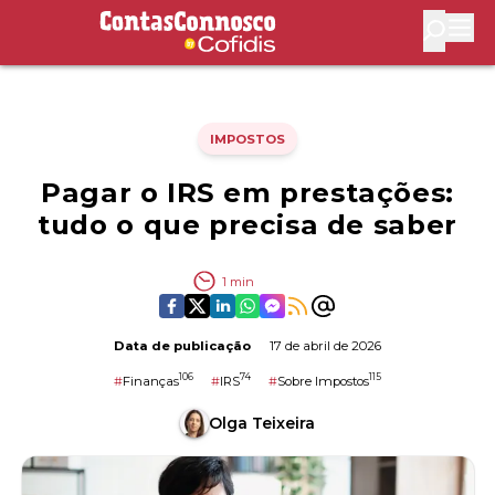
Contas Connosco by Cofidis
Abri
IMPOSTOS
Pagar o IRS em prestações:
tudo o que precisa de saber
1
min
Data de publicação
17 de abril de 2026
106
74
115
#
Finanças
#
IRS
#
Sobre Impostos
Olga Teixeira