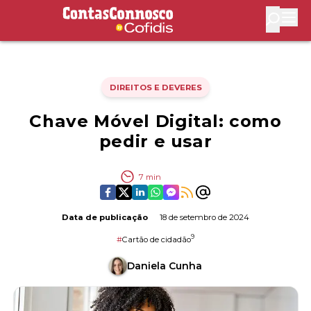
Contas Connosco by Cofidis
Abri
DIREITOS E DEVERES
Chave Móvel Digital: como
pedir e usar
7
min
Data de publicação
18 de setembro de 2024
9
#
Cartão de cidadão
Daniela Cunha