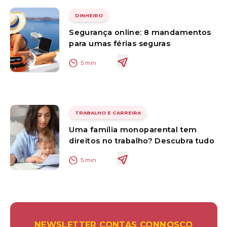
DINHEIRO
Segurança online: 8 mandamentos
para umas férias seguras
5
min
TRABALHO E CARREIRA
Uma família monoparental tem
direitos no trabalho? Descubra tudo
5
min
NEWSLETTER CONTAS CONNOSCO