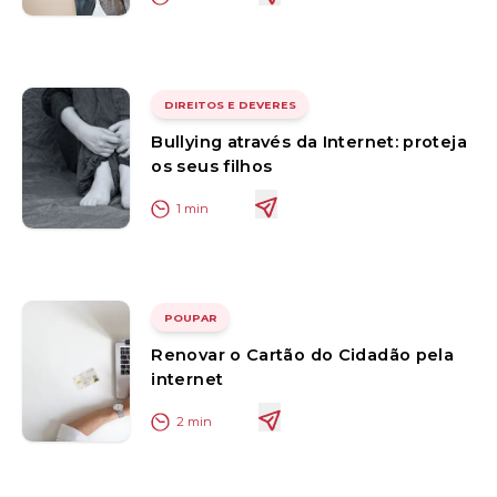
DIREITOS E DEVERES
Bullying através da Internet: proteja
os seus filhos
1
min
POUPAR
Renovar o Cartão do Cidadão pela
internet
2
min