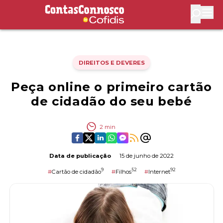
Contas Connosco by Cofidis
Abri
DIREITOS E DEVERES
Peça online o primeiro cartão
de cidadão do seu bebé
2
min
Data de publicação
15 de junho de 2022
9
52
92
#
Cartão de cidadão
#
Filhos
#
Internet