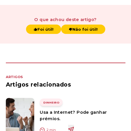
O que achou
deste artigo
?
Foi útil!
Não foi útil!
ARTIGOS
Artigos relacionados
DINHEIRO
Usa a Internet? Pode ganhar
prémios.
2
min