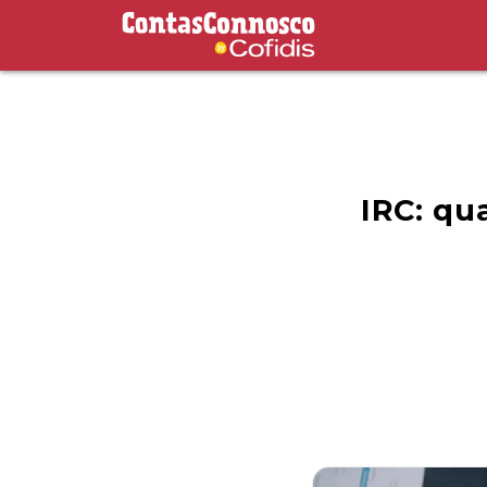
Contas Connosco by Cofidis
IRC: qu