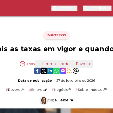
Crédito
Seguros
IMPOSTOS
ais as taxas em vigor e quand
Ler mais tarde
Favoritos
1
min
Data de publicação
27 de fevereiro de 2026
63
9
29
115
#
Deveres
#
Empresa
#
Negócio
#
Sobre Impostos
Olga Teixeira