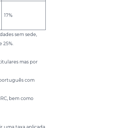
17%
idades sem sede,
e 25%.
itulares mas por
o português com
 IRC, bem como
tir uma taxa aplicada