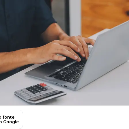
 fonte
no Google