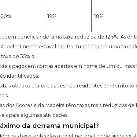
20%
19%
18%
odem beneficiar de uma taxa reduzida de 12,5%. As ent
 estabelecimento estável em Portugal pagam uma taxa d
 taxa de 35% a:
itais pagos em contas abertas em nome de um ou mais t
ão identificados;
tais obtidos por entidades não residentes em territóri
ais.
as dos Açores e da Madeira têm taxas mais reduzidas de
eis para algumas atividades.
máximo da derrama municipal?
lém das taxas aplicadas a nível nacional, pode ainda exis