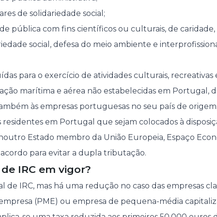
ares de solidariedade social;
e pública com fins científicos ou culturais, de caridade, 
riedade social, defesa do meio ambiente e interprofission
ídas para o exercício de atividades culturais, recreativas 
ação marítima e aérea não estabelecidas em Portugal, 
 também às empresas portuguesas no seu país de origem
 residentes em Portugal que sejam colocados à disposiç
 noutro Estado membro da União Europeia, Espaço Ec
acordo para evitar a dupla tributação.
 de IRC em vigor?
al de IRC, mas há uma redução no caso das empresas cla
mpresa (PME) ou empresa de pequena-média capitaliz
, aplica-se uma taxa reduzida aos primeiros 50.000 euros 