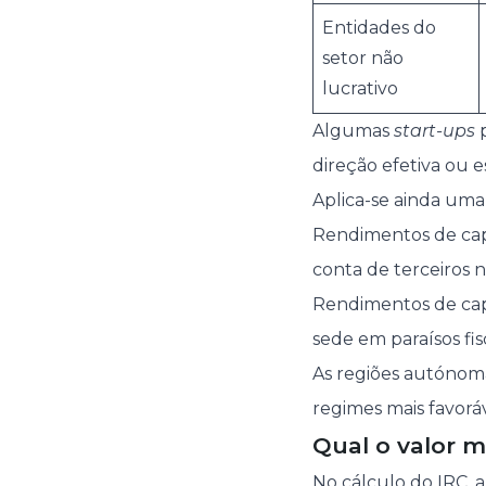
Entidades do
setor não
lucrativo
Algumas
start-ups
p
direção efetiva ou
Aplica-se ainda uma
Rendimentos de cap
conta de terceiros n
Rendimentos de capi
sede em paraísos fisc
As regiões autónom
regimes mais favoráv
Qual o valor 
No cálculo do IRC, a