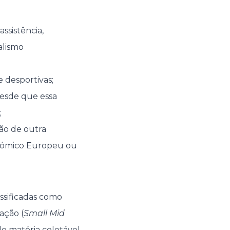
assistência,
alismo
e desportivas;
desde que essa
;
ão de outra
onómico Europeu ou
ssificadas como
ação (
Small Mid
de matéria coletável,