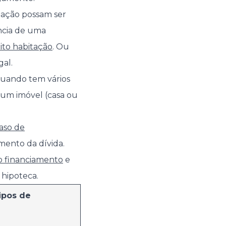
dação possam ser
ência de uma
ito habitação
. Ou
gal.
quando tem vários
 um imóvel (casa ou
aso de
mento da dívida.
o financiamento
e
 hipoteca.
ipos de