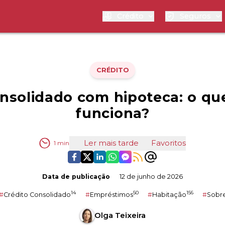
Crédito
Seguros
CRÉDITO
onsolidado com hipoteca: o qu
funciona?
Ler mais tarde
Favoritos
1
min
Data de publicação
12 de junho de 2026
14
50
156
#
Crédito Consolidado
#
Empréstimos
#
Habitação
#
Sobre
Olga Teixeira