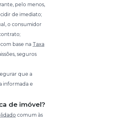
rante, pelo menos,
idir de imediato;
al, o consumidor
contrato;
o com base na
Taxa
missões, seguros
segurar que a
a informada e
ca de imóvel?
lidado
comum às