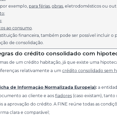
 (por exemplo,
para férias
,
obras
, eletrodomésticos ou outr
to
;
o
;
tos ao consumo
.
ituição financeira, também pode ser possível incluir o p
ção de consolidação.
egras do crédito consolidado com hipote
smas de um crédito habitação, já que existe uma hipotec
diferenças relativamente a um
crédito consolidado sem h
Ficha de Informação Normalizada Europeia)
:
a entidad
 documento ao cliente e aos
fiadores
(caso existam), tanto 
 a aprovação do crédito. A FINE reúne todas as condiç
rma clara e comparável;