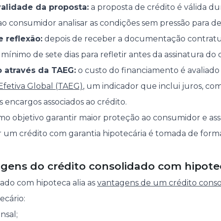
alidade da proposta:
a proposta de crédito é válida du
ao consumidor analisar as condições sem pressão para dec
 reflexão:
depois de receber a documentação contratu
ínimo de sete dias para refletir antes da assinatura do 
o através da TAEG:
o custo do financiamento é avaliad
fetiva Global (TAEG)
, um indicador que inclui juros, co
s encargos associados ao crédito.
mo objetivo garantir maior proteção ao consumidor e as
r um crédito com garantia hipotecária é tomada de form
agens do crédito consolidado com hipote
ado com hipoteca alia as
vantagens de um crédito conso
ecário:
nsal;