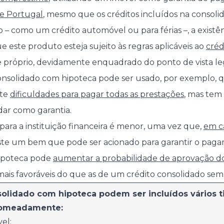
e Portugal
, mesmo que os créditos incluídos na consoli
 – como um crédito automóvel ou para férias –, a exist
 este produto esteja sujeito às regras aplicáveis ao
créd
 próprio, devidamente enquadrado do ponto de vista le
onsolidado com hipoteca pode ser usado, por exemplo, 
nte
dificuldades para pagar todas as prestações
, mas tem
ar como garantia.
 para a instituição financeira é menor, uma vez que,
em c
iste um bem que pode ser acionado para garantir o paga
hipoteca pode
aumentar a probabilidade de aprovação d
mais favoráveis do que as de um crédito consolidado sem
olidado com hipoteca podem ser incluídos vários t
nomeadamente:
vel
;