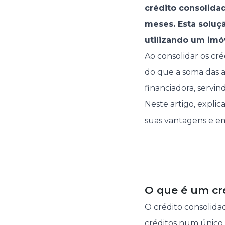
crédito consolida
meses. Esta soluç
utilizando um imó
Ao consolidar os cr
do que a soma das a
financiadora, serv
Neste artigo, expli
suas vantagens e em
O que é um cr
O crédito consolid
créditos num único