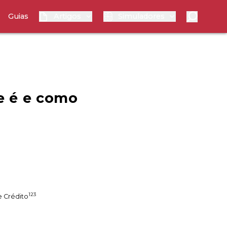
Guias
Artigos
Simuladores
e é e como
123
 Crédito