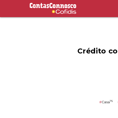
Contas Connosco by Cofidis
Crédito c
76
#
Casa