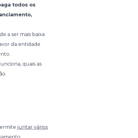
paga todos os
nanciamento,
de a ser mais baixa
favor da entidade
nto.
unciona, quais as
ão.
permite
juntar vários
agamento.