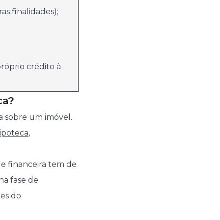
as finalidades);
róprio crédito à
ca?
a sobre um imóvel.
ipoteca
,
e financeira tem de
na fase de
ões do